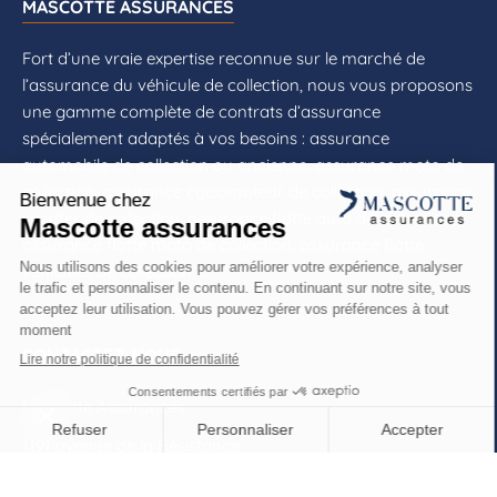
MASCOTTE ASSURANCES
Fort d’une vraie expertise reconnue sur le marché de
l’assurance du véhicule de collection, nous vous proposons
une gamme complète de contrats d’assurance
spécialement adaptés à vos besoins : assurance
automobile de collection ou ancienne, assurance moto de
collection, assurance cyclomoteur de collection, assurance
scooter de collection, assurance flotte auto de collection,
assurance flotte moto de collection, assurance flotte
véhicules de collection, ...
CONTACTEZ-NOUS
Mascotte Assurances
1191 avenue de la Résistance
CS 40573