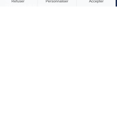
1191 avenue de la Résistance
CS 40573
83041 Toulon Cedex 09
04 94 09 79 70
contact@mascotte-assurances.fr
QUI SOMMES-NOUS ?
Actualités
Rencontrez-nous
Contactez-nous
Documents à télécharger
Mentions légales
Politique de confidentialité