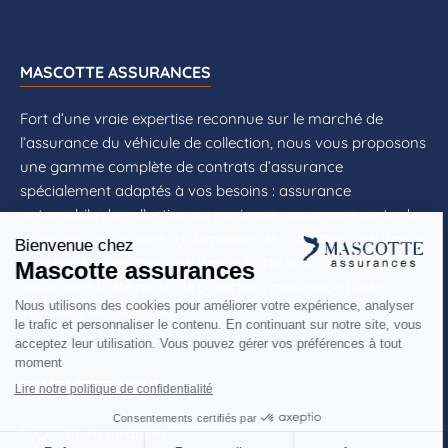
MASCOTTE ASSURANCES
Fort d’une vraie expertise reconnue sur le marché de
l’assurance du véhicule de collection, nous vous proposons
une gamme complète de contrats d’assurance
spécialement adaptés à vos besoins : assurance
automobile de collection ou ancienne, assurance moto de
collection, assurance cyclomoteur de collection, assurance
scooter de collection, assurance flotte auto de collection,
assurance flotte moto de collection, assurance flotte
véhicules de collection, ...
CONTACTEZ-NOUS
Mascotte Assurances