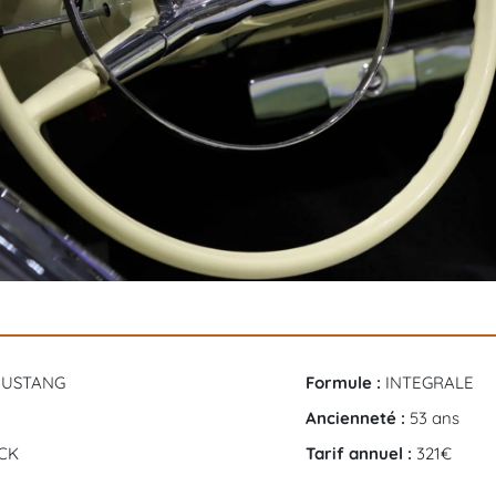
MUSTANG
Formule :
INTEGRALE
Ancienneté :
53 ans
CK
Tarif annuel :
321€