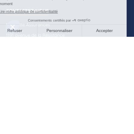
CONTACTEZ-NOUS
Mascotte Assurances
1191 avenue de la Résistance
CS 40573
83041 Toulon Cedex 09
04 94 09 79 70
contact@mascotte-assurances.fr
QUI SOMMES-NOUS ?
Actualités
Rencontrez-nous
Contactez-nous
Documents à télécharger