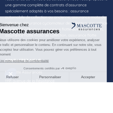
une gamme complète de contrats d’assurance
spécialement adaptés à vos besoins : assurance
automobile de collection ou ancienne, assurance moto de
collection, assurance cyclomoteur de collection, assurance
scooter de collection, assurance flotte auto de collection,
assurance flotte moto de collection, assurance flotte
véhicules de collection, ...
CONTACTEZ-NOUS
Mascotte Assurances
1191 avenue de la Résistance
CS 40573
83041 Toulon Cedex 09
04 94 09 79 70
contact@mascotte-assurances.fr