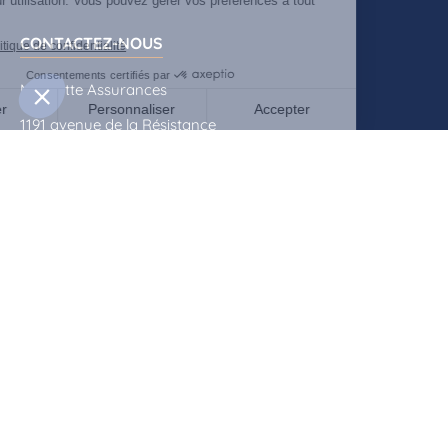
CONTACTEZ-NOUS
Mascotte Assurances
1191 avenue de la Résistance
CS 40573
83041 Toulon Cedex 09
04 94 09 79 70
contact@mascotte-assurances.fr
QUI SOMMES-NOUS ?
Actualités
Rencontrez-nous
Contactez-nous
Documents à télécharger