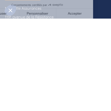
Mascotte Assurances
1191 avenue de la Résistance
CS 40573
83041 Toulon Cedex 09
04 94 09 79 70
contact@mascotte-assurances.fr
QUI SOMMES-NOUS ?
Actualités
Rencontrez-nous
Contactez-nous
Documents à télécharger
Mentions légales
Politique de confidentialité