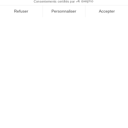
CONTACTEZ-NOUS
Mascotte Assurances
1191 avenue de la Résistance
CS 40573
83041 Toulon Cedex 09
04 94 09 79 70
contact@mascotte-assurances.fr
QUI SOMMES-NOUS ?
Actualités
Rencontrez-nous
Contactez-nous
Documents à télécharger
Mentions légales