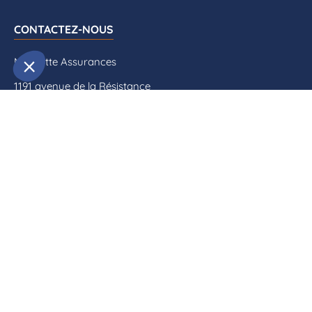
CONTACTEZ-NOUS
Mascotte Assurances
1191 avenue de la Résistance
CS 40573
83041 Toulon Cedex 09
04 94 09 79 70
contact@mascotte-assurances.fr
QUI SOMMES-NOUS ?
Actualités
Rencontrez-nous
Contactez-nous
Documents à télécharger