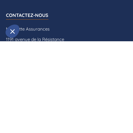
CONTACTEZ-NOUS
Mascotte Assurances
1191 avenue de la Résistance
CS 40573
83041 Toulon Cedex 09
04 94 09 79 70
contact@mascotte-assurances.fr
QUI SOMMES-NOUS ?
Actualités
Rencontrez-nous
Contactez-nous