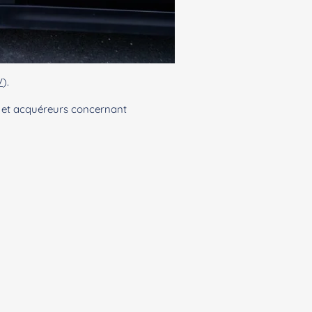
V
).
es et acquéreurs concernant