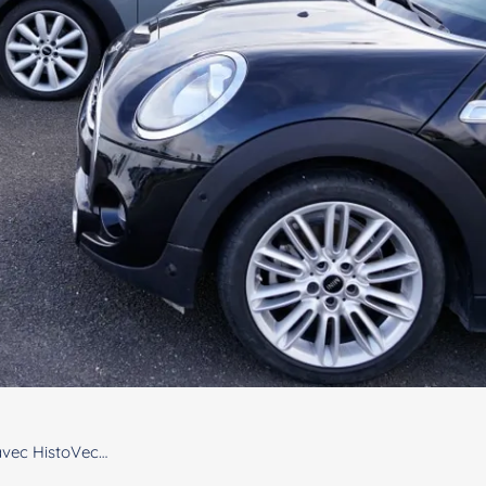
 avec HistoVec…