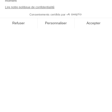
CONTACTEZ-NOUS
Mascotte Assurances
1191 avenue de la Résistance
CS 40573
83041 Toulon Cedex 09
04 94 09 79 70
contact@mascotte-assurances.fr
QUI SOMMES-NOUS ?
Actualités
Rencontrez-nous
Contactez-nous